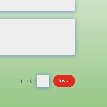
Invia
=
11 + 6